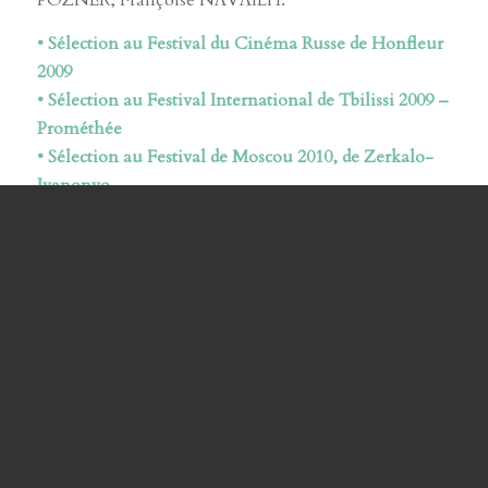
POZNER, Françoise NAVAILH.
• Sélection au Festival du Cinéma Russe de Honfleur
2009
• Sélection au Festival International de Tbilissi 2009 –
Prométhée
• Sélection au Festival de Moscou 2010, de Zerkalo-
Ivanonvo
• Sélection au Festival de la Rochelle 2010
• Sélection au Festival du Film sur l’Art de Montréal
• Sélection au Telluride Film Festival 2010
• Sélection aux festivals de Pordenone 2010
• Sélection de Seattle 2011
• Sélection de Fribourg 2011
• Diffusion par Ciné Cinéma Classic en Octobre 2011
Complément de programme