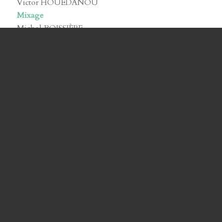
Victor HOUEDANOU
Mixage
Michel BOISSIÈRE
Film disponible en copie Béta numérique et Béta SP
Diffusion
France 3
TV5
Télévision du Bénin
CFI
Festivals
FIPATEL (2004)